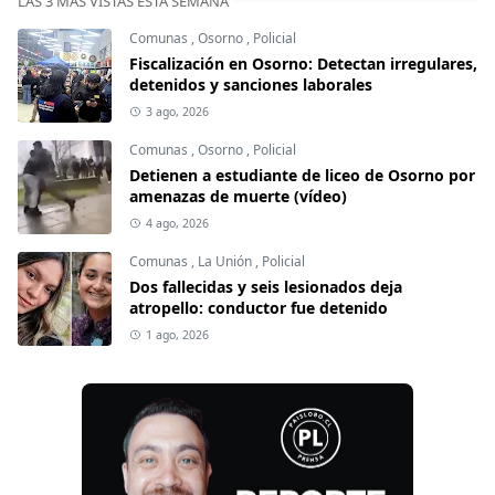
LAS 3 MÁS VISTAS ESTA SEMANA
Comunas
,
Osorno
,
Policial
Fiscalización en Osorno: Detectan irregulares,
detenidos y sanciones laborales
3 ago, 2026
Comunas
,
Osorno
,
Policial
Detienen a estudiante de liceo de Osorno por
amenazas de muerte (vídeo)
4 ago, 2026
Comunas
,
La Unión
,
Policial
Dos fallecidas y seis lesionados deja
atropello: conductor fue detenido
1 ago, 2026