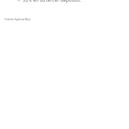
Fuente: Agencia MI.yl