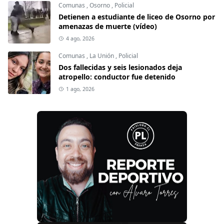
Comunas
,
Osorno
,
Policial
Detienen a estudiante de liceo de Osorno por
amenazas de muerte (vídeo)
4 ago, 2026
Comunas
,
La Unión
,
Policial
Dos fallecidas y seis lesionados deja
atropello: conductor fue detenido
1 ago, 2026