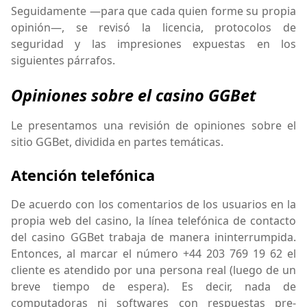
Seguidamente —para que cada quien forme su propia
opinión—, se revisó la licencia, protocolos de
seguridad y las impresiones expuestas en los
siguientes párrafos.
Opiniones sobre el casino GGBet
Le presentamos una revisión de opiniones sobre el
sitio GGBet, dividida en partes temáticas.
Atención telefónica
De acuerdo con los comentarios de los usuarios en la
propia web del casino, la línea telefónica de contacto
del casino GGBet trabaja de manera ininterrumpida.
Entonces, al marcar el número +44 203 769 19 62 el
cliente es atendido por una persona real (luego de un
breve tiempo de espera). Es decir, nada de
computadoras ni softwares con respuestas pre-