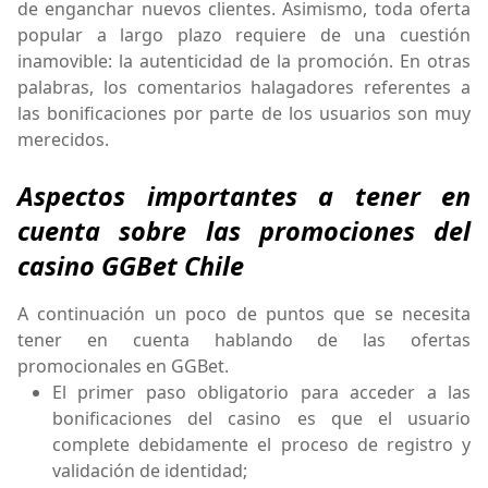
de enganchar nuevos clientes. Asimismo, toda oferta
popular a largo plazo requiere de una cuestión
inamovible: la autenticidad de la promoción. En otras
palabras, los comentarios halagadores referentes a
las bonificaciones por parte de los usuarios son muy
merecidos.
Aspectos importantes a tener en
cuenta sobre las promociones del
casino GGBet Chile
A continuación un poco de puntos que se necesita
tener en cuenta hablando de las ofertas
promocionales en GGBet.
El primer paso obligatorio para acceder a las
bonificaciones del casino es que el usuario
complete debidamente el proceso de registro y
validación de identidad;