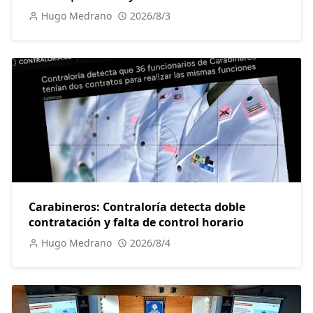
Hugo Medrano
2026/8/3
Carabineros: Contraloría detecta doble
contratación y falta de control horario
Hugo Medrano
2026/8/4