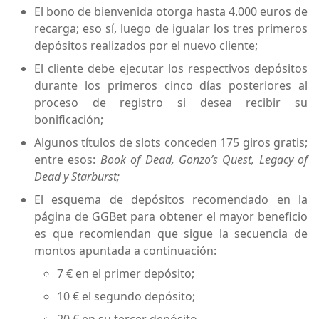
El bono de bienvenida otorga hasta 4.000 euros de
recarga; eso sí, luego de igualar los tres primeros
depósitos realizados por el nuevo cliente;
El cliente debe ejecutar los respectivos depósitos
durante los primeros cinco días posteriores al
proceso de registro si desea recibir su
bonificación;
Algunos títulos de slots conceden 175 giros gratis;
entre esos:
Book of Dead, Gonzo’s Quest, Legacy of
Dead y Starburst;
El esquema de depósitos recomendado en la
página de GGBet para obtener el mayor beneficio
es que recomiendan que sigue la secuencia de
montos apuntada a continuación:
7 € en el primer depósito;
10 € el segundo depósito;
20 € en su tercer depósito.