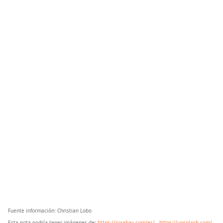
Fuente información: Christian Lobo
Esta nota podría tener imágenes de:
https://pixabay.com/es/
-
https://unsplash.com/