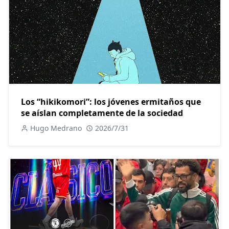
Los “hikikomori”: los jóvenes ermitaños que
se aíslan completamente de la sociedad
Hugo Medrano
2026/7/31