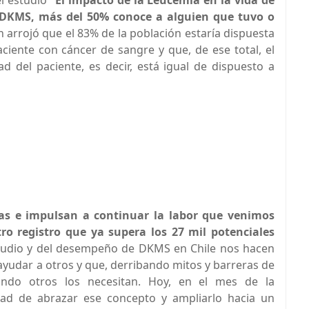
el estudio
“El impacto de la Leucemia en la vida de
DKMS, más del 50% conoce a alguien que tuvo o
 arrojó que el 83% de la población estaría dispuesta
iente con cáncer de sangre y que, de ese total, el
d del paciente, es decir, está igual de dispuesto a
as e impulsan a continuar la labor que venimos
o registro que ya supera los 27 mil potenciales
tudio y del desempeño de DKMS en Chile nos hacen
yudar a otros y que, derribando mitos y barreras de
ando otros los necesitan. Hoy, en el mes de la
dad de abrazar ese concepto y ampliarlo hacia un