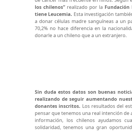
de cáncer más frecuente en niños. Según 
los chilenos”
realizado por la
Fundación 
tiene Leucemia.
Esta investigación también
a donar células madre sanguíneas a un pac
70,2% no hace diferencia en la nacionalida
donarle a un chileno que a un extranjero.
Sin duda estos datos son buenas notici
realizando de seguir aumentando nuestr
donantes inscritos.
Los resultados del es
pensar que tenemos una real intención de a
información, los chilenos ayudamos cu
solidaridad, tenemos una gran oportuni