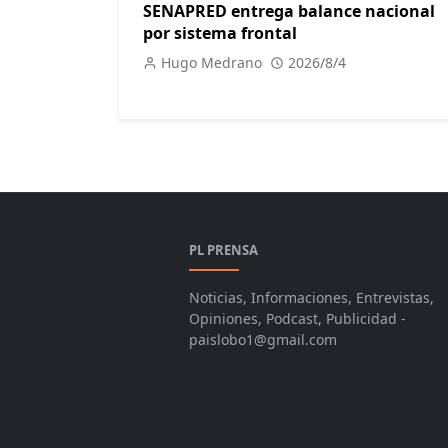
SENAPRED entrega balance nacional
por sistema frontal
Hugo Medrano
2026/8/4
PL PRENSA
Noticias, Informaciones, Entrevistas,
Opiniones, Podcast, Publicidad -
paislobo1@gmail.com