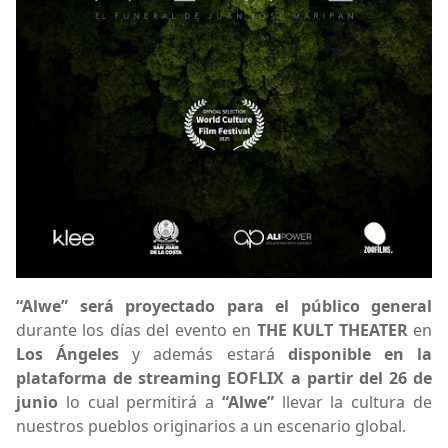
“Alwe” será proyectado para el público general
durante los días del evento en
THE KULT THEATER
en
Los Ángeles
y además estará
disponible en la
plataforma de streaming EOFLIX a partir del 26 de
junio
lo cual permitirá a
“Alwe”
llevar la cultura de
nuestros pueblos originarios a un escenario global.