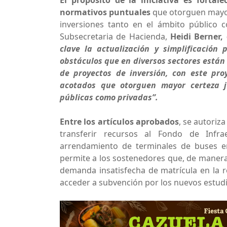
El propósito de la iniciativa es fortal
normativos puntuales
que otorguen mayor 
inversiones tanto en el ámbito público
Subsecretaria de Hacienda,
Heidi Berner,
clave la actualización y simplificació
obstáculos que en diversos sectores están 
de proyectos de inversión, con este pr
acotados que otorguen mayor certeza ju
públicas como privadas”.
Entre los artículos aprobados
, se autoriz
transferir recursos al Fondo de Infrae
arrendamiento de terminales de buses e
permite a los sostenedores que, de manera
demanda insatisfecha de matrícula en la 
acceder a subvención por los nuevos estudi