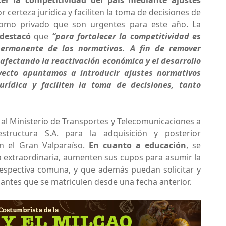
ecer la competitividad del país mediante ajustes
certeza jurídica y faciliten la toma de decisiones de
 como privado que son urgentes para este año. La
 destacó
que
“para fortalecer la competitividad es
n permanente de las normativas. A fin de remover
afectando la reactivación económica y el desarrollo
oyecto apuntamos a introducir ajustes normativos
rídica y faciliten la toma de decisiones, tanto
a al Ministerio de Transportes y Telecomunicaciones a
structura S.A. para la adquisición y posterior
n el Gran Valparaíso.
En cuanto a educación
, se
 extraordinaria, aumenten sus cupos para asumir la
respectiva comuna, y que además puedan solicitar y
antes que se matriculen desde una fecha anterior.