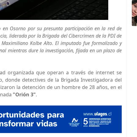
o en Osorno por su presunta participación en la red de
ncia, liderada por la Brigada del Cibercrimen de la PDI de
n Maximiliano Kolbe Alto. El imputado fue formalizado y
al mientras dure la investigación, fijada en un plazo de
dad organizada que operan a través de internet se
o, donde detectives de la Brigada Investigadora del
lizaron la detención de un hombre de 28 años, en el
minada
"Orión 3"
.