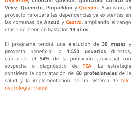
Dalcahue
,
Chonchi
,
Quellón
,
Quinchao
,
Curaco de
Vélez
,
Quemchi
,
Puqueldón
y
Queilen
. Asimismo, el
proyecto reforzará las dependencias ya existentes en
las comunas de
Ancud
y
Castro
, ampliando el rango
etario de atención hasta los
19 años
.
El programa tendrá una ejecución de
30 meses
y
proyecta beneficiar a
1.550 usuarios
directos,
cubriendo el
54%
de la población provincial con
sospecha o diagnóstico de
TEA
. La estrategia
considera la contratación de
60 profesionales
de la
salud y la implementación de un sistema de
tele-
neurología infantil
.