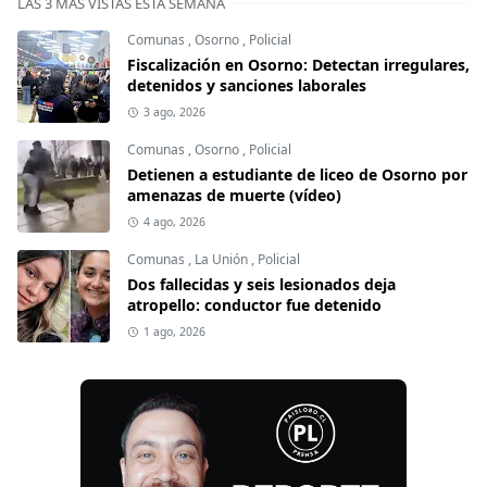
LAS 3 MÁS VISTAS ESTA SEMANA
Comunas
,
Osorno
,
Policial
Fiscalización en Osorno: Detectan irregulares,
detenidos y sanciones laborales
3 ago, 2026
Comunas
,
Osorno
,
Policial
Detienen a estudiante de liceo de Osorno por
amenazas de muerte (vídeo)
4 ago, 2026
Comunas
,
La Unión
,
Policial
Dos fallecidas y seis lesionados deja
atropello: conductor fue detenido
1 ago, 2026