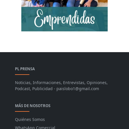
PL PRENSA
Noticias, Informaciones, Entrevistas, Opiniones,
Podcast, Publicidad - paislobo1@gmail.com
MÁS DE NOSOTROS
Quiénes Somos
WhatsApp Comercial