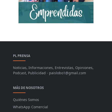
PL PRENSA
Noticias, Informaciones, Entrevistas, Opiniones,
Podcast, Publicidad - paislobo1@gmail.com
MÁS DE NOSOTROS
Quiénes Somos
WhatsApp Comercial